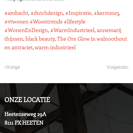
#ambacht
,
#dutchdesign
,
#Inspiratie
,
#kerst2023
,
#vtwonen #Woontrends #lifestyle
#WonenEnDesign
,
#WarmIndustrieel
,
annemarij
thijssen
,
black beauty
,
The Ore Glow in walnoothout
en antraciet
,
warm industrieel
Vorige
Volgende
ONZE LOCATIE
Heetenseweg 29A
8111 PX HEETEN