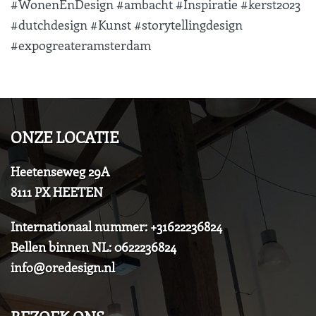
#WonenEnDesign #ambacht #Inspiratie #kerst2023
#dutchdesign #Kunst #storytellingdesign
#expogreateramsterdam
ONZE LOCATIE
Heetenseweg 29A
8111 PX HEETEN
Internationaal nummer: +31622236824
Bellen binnen NL: 0622236824
info@oredesign.nl