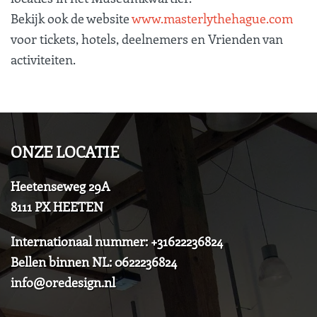
Bekijk ook de website
www.masterlythehague.com
voor tickets, hotels, deelnemers en Vrienden van
activiteiten.
ONZE LOCATIE
Heetenseweg 29A
8111 PX HEETEN
Internationaal nummer: +31622236824
Bellen binnen NL: 0622236824
info@oredesign.nl