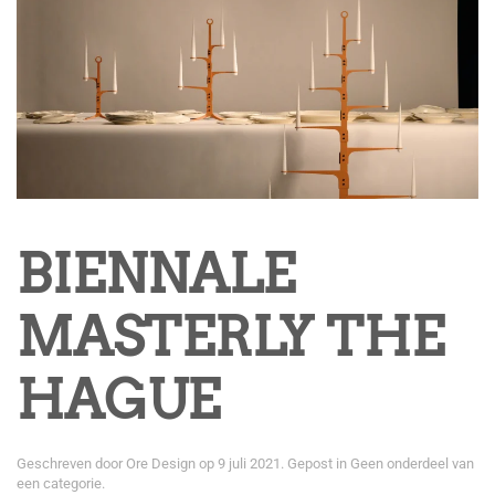
BIENNALE
MASTERLY THE
HAGUE
Geschreven door
Ore Design
op
9 juli 2021
. Gepost in
Geen onderdeel van
een categorie
.