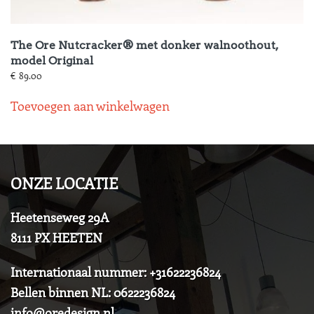
The Ore Nutcracker® met donker walnoothout,
model Original
€
89.00
Toevoegen aan winkelwagen
ONZE LOCATIE
Heetenseweg 29A
8111 PX HEETEN
Internationaal nummer: +31622236824
Bellen binnen NL: 0622236824
info@oredesign.nl