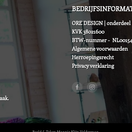
BEDRIJFSINFORMAT
ORE DESIGN | onderde
KVK 38021600
BTW-nummer - NL00154
Algemene voorwaarden
Herroepingsrecht
Privacy verklaring
aak.
Beeld & Tekst: Mannie Klijn Velderman