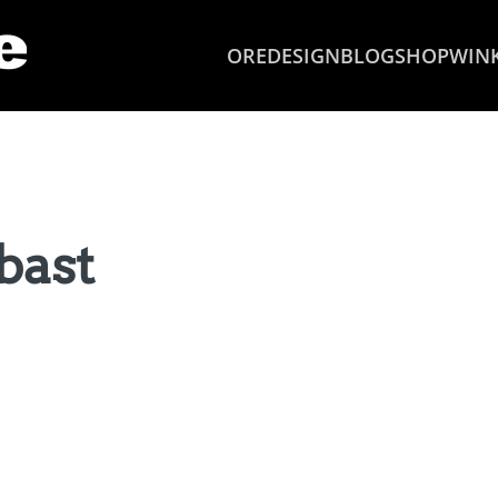
OREDESIGN
BLOG
SHOP
WIN
bast