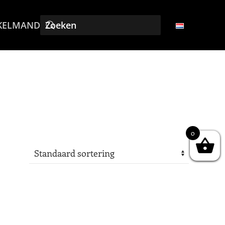
KELMAND
0