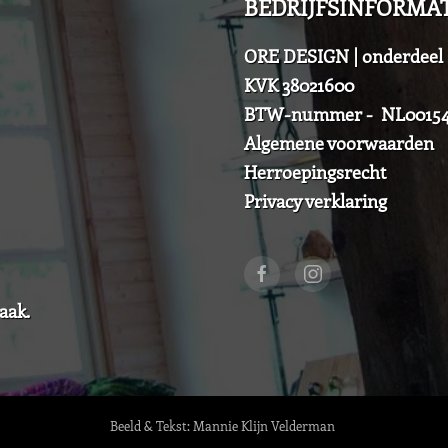
BEDRIJFSINFORMAT
ORE DESIGN | onderde
KVK 38021600
BTW-nummer - NL00154
Algemene voorwaarden
Herroepingsrecht
Privacy verklaring
aak.
Beeld & Tekst: Mannie Klijn Velderman