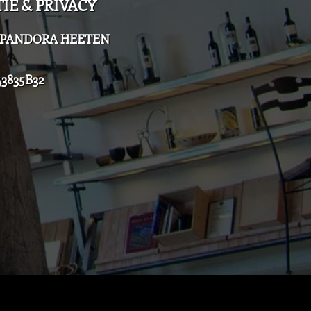
IE & PRIVACY
el PANDORA HEETEN
3835B32