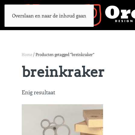
Overslaan en naar de inhoud gaan
Home
/ Producten getagged “breinkraker”
breinkraker
Enig resultaat