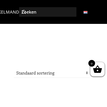
KELMAND
0