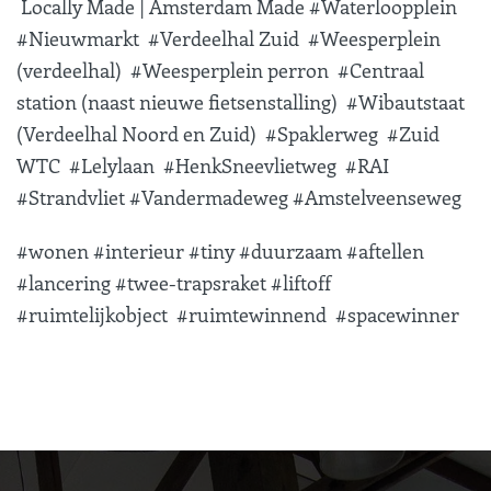
Locally Made | Amsterdam Made #Waterloopplein
#Nieuwmarkt #Verdeelhal Zuid #Weesperplein
(verdeelhal) #Weesperplein perron #Centraal
station (naast nieuwe fietsenstalling) #Wibautstaat
(Verdeelhal Noord en Zuid) #Spaklerweg #Zuid
WTC #Lelylaan #HenkSneevlietweg #RAI
#Strandvliet #Vandermadeweg #Amstelveenseweg
#wonen #interieur #tiny #duurzaam
#aftellen
#lancering
#twee
-trapsraket #liftoff
#ruimtelijkobject
#ruimtewinnend
#
spacewinner