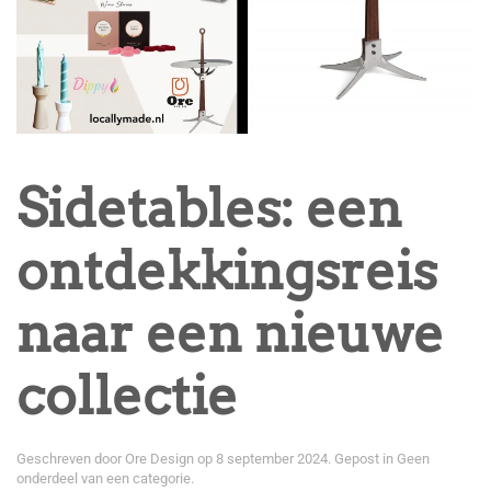
Sidetables: een
ontdekkingsreis
naar een nieuwe
collectie
Geschreven door
Ore Design
op
8 september 2024
. Gepost in
Geen
onderdeel van een categorie
.