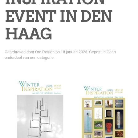
EVENT IN DEN
HAAG
Geschreven door
Ore Design
op
18 januari 2023
. Gepost in
Geen
onderdeel van een categorie
.