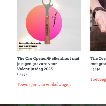
The Ore Opener® eikenhout met
The Ore
je eigen gravure voor
met gra
Valentijnsdag 2025
€
34.50
€
34.50
Toevoeg
Toevoegen aan winkelwagen