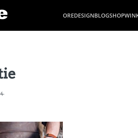
OREDESIGN
BLOG
SHOP
WIN
tie
4.