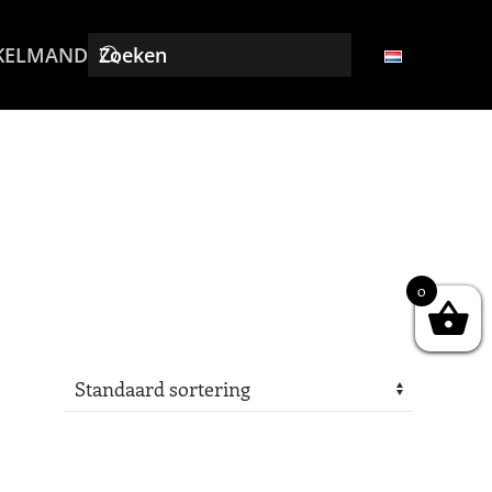
KELMAND
0